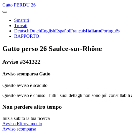
Gatto
PERDU 26
Smarriti
Trovati
Deutsch
Dutch
English
Español
Français
Italiano
Português
RAPPORTO
Gatto perso 26 Saulce-sur-Rhône
Avviso #341322
Avviso scomparsa Gatto
Questo avviso è scaduto
Questo avviso è chiuso. Tutti i suoi dettagli non sono più consultabili 
Non perdere altro tempo
Inizia subito la tua ricerca
Avviso Ritrovamento
Avviso scomparsa